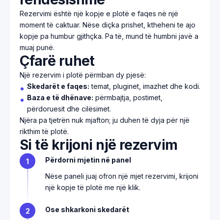
Rezervimi është një kopje e plotë e faqes në një
moment të caktuar. Nëse diçka prishet, ktheheni te ajo
kopje pa humbur gjithçka. Pa të, mund të humbni javë a
muaj punë.
Çfarë ruhet
Një rezervim i plotë përmban dy pjesë:
Skedarët e faqes:
temat, pluginet, imazhet dhe kodi.
Baza e të dhënave:
përmbajtja, postimet,
përdoruesit dhe cilësimet.
Njëra pa tjetrën nuk mjafton; ju duhen të dyja për një
rikthim të plotë.
Si të krijoni një rezervim
Përdorni mjetin në panel
1
Nëse paneli juaj ofron një mjet rezervimi, krijoni
një kopje të plotë me një klik.
Ose shkarkoni skedarët
2