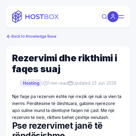
Back to Knowledge Base
Rezervimi dhe rikthimi i
faqes suaj
Hosting
1
min read
Updated
23 Jun 2026
Një faqe pa rezervim është një rrezik që nuk ia vlen ta
merrni. Përditësime të dështuara, gabime njerëzore
apo sulme mund ta dëmtojnë faqen në çast. Me një
rezervim të mirë, rikthimi bëhet çështje minutash.
Pse rezervimet janë të
rëndësishme