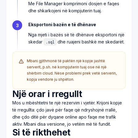
Me File Manager komprimoni dosjen e faqes
dhe shkarkojeni në kompjuterin tuaj.
Eksportoni bazën e të dhënave
3
Nga mjeti i bazës së të dhënave eksportoni një
skedar
dhe ruajeni bashkë me skedarët.
.sql
Mbani gjithmonë të paktën një kopje jashtë
serverit, p.sh. në kompjuterin tuaj ose në një
shërbim cloud. Nëse problemi prek vetë serverin,
kopja vendore ju shpëton.
Një orar i rregullt
Mos u mbështetni te një rezervim i vjetër. Krijoni kopje
të rregullta: çdo javë për faqe që ndryshojnë rrallë,
dhe çdo ditë për dyqane online apo faqe me trafik
aktiv. Mbani disa versione, jo vetëm më të fundit.
Si të rikthehet