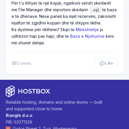
Për t'u kthyer te një kopje, ngarkoni sërish skedarët
me File Manager dhe importoni skedarin
te baza
.sql
e të dhënave. Nëse paneli ka mjet rezervimi, zakonisht
mjafton të zgjidhni kopjen dhe të shtypni rikthe.
Ka dyshime për rikthimin? Ekipi te
Mbështetje
ju
udhëzon hap pas hapi, dhe te
Baza e Njohurive
keni
më shumë detaje.
2
views
Like
Reliable hosting, domains and online stores — built
and supported close to home.
Riangle d.o.o.
PIB: 03371328
Gjokaj Street 2, Tuzi, Montenegro