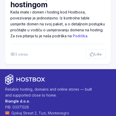
hostingom
Kada imate i domen i hosting kod Hostboxa,
povezivanje je jednostavno. Iz kontrolne table
usmjerite domen na svoj paket, a o detaljnom postupku
pročitajte u vodiču o usmjeravanju domena na hosting.
Za sva pitanja tu je naša podrška na
Podrška
.
3
views
Like
Reliable hosting, domains and online stores — built
and supported close to home.
Riangle d.o.o.
PIB: 03371328
Gjokaj Street 2, Tuzi, Montenegro