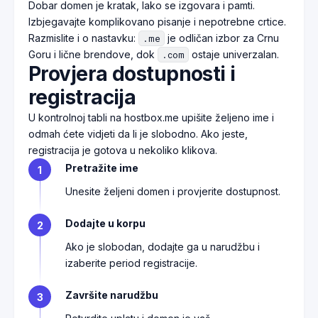
Dobar domen je kratak, lako se izgovara i pamti.
Izbjegavajte komplikovano pisanje i nepotrebne crtice.
Razmislite i o nastavku:
je odličan izbor za Crnu
.me
Goru i lične brendove, dok
ostaje univerzalan.
.com
Provjera dostupnosti i
registracija
U kontrolnoj tabli na hostbox.me upišite željeno ime i
odmah ćete vidjeti da li je slobodno. Ako jeste,
registracija je gotova u nekoliko klikova.
Pretražite ime
1
Unesite željeni domen i provjerite dostupnost.
Dodajte u korpu
2
Ako je slobodan, dodajte ga u narudžbu i
izaberite period registracije.
Završite narudžbu
3