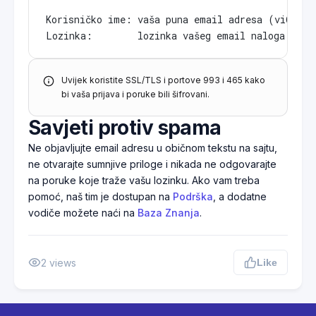
Korisničko ime: vaša puna email adresa (vi@vašd
Uvijek koristite SSL/TLS i portove 993 i 465 kako
bi vaša prijava i poruke bili šifrovani.
Savjeti protiv spama
Ne objavljujte email adresu u običnom tekstu na sajtu,
ne otvarajte sumnjive priloge i nikada ne odgovarajte
na poruke koje traže vašu lozinku. Ako vam treba
pomoć, naš tim je dostupan na
Podrška
, a dodatne
vodiče možete naći na
Baza Znanja
.
2
views
Like