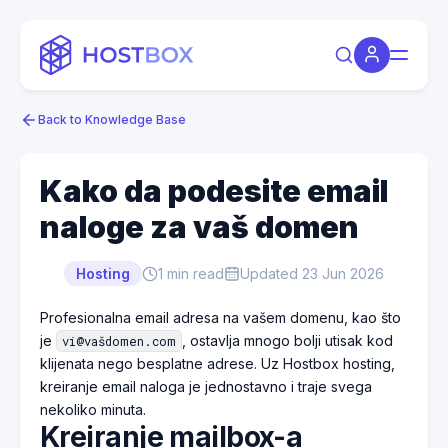
Back to Knowledge Base
Kako da podesite email
naloge za vaš domen
Hosting
1
min read
Updated
23 Jun 2026
Profesionalna email adresa na vašem domenu, kao što
je
, ostavlja mnogo bolji utisak kod
vi@vašdomen.com
klijenata nego besplatne adrese. Uz Hostbox hosting,
kreiranje email naloga je jednostavno i traje svega
nekoliko minuta.
Kreiranje mailbox-a