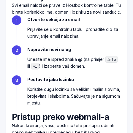
Svi email nalozi se prave iz Hostbox kontrolne table. Tu
birate korisničko ime, domen i lozinku za novi sandučić.
Otvorite sekciju za email
1
Prijavite se u kontrolnu tablu i pronađite dio za
upravljanje email nalozima.
Napravite novi nalog
2
Unesite ime ispred znaka @ (na primjer
info
ili
) i izaberite vaš domen.
vi
Postavite jaku lozinku
3
Koristite dugu lozinku sa velikim i malim slovima,
brojevima i simbolima. Sačuvajte je na sigurnom
mjestu.
Pristup preko webmail-a
Nakon kreiranja, vašoj pošti možete pristupiti odmah
preko webmail-a u pregledaču, bez ikakvog