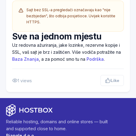
Sajt bez SSL-a pregledači označavaju kao "nije
bezbjedan", što odbija posjetioce. Uvijek koristite
HTTPS.
Sve na jednom mjestu
Uz redovna ažuriranja, jake lozinke, rezervne kopije i
SSL, vaš sajt je brz i zaštićen. Više vodiča potražite na
Baza Znanja
, a za pomoć smo tu na
Podrška
.
1
views
Like
Reliable hosting, domains and online stores — built
and supported close to home.
Riangle d.o.o.