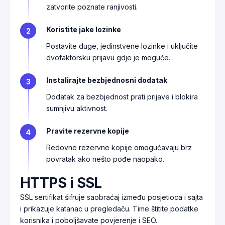
zatvorite poznate ranjivosti.
Koristite jake lozinke
2
Postavite duge, jedinstvene lozinke i uključite
dvofaktorsku prijavu gdje je moguće.
Instalirajte bezbjednosni dodatak
3
Dodatak za bezbjednost prati prijave i blokira
sumnjivu aktivnost.
Pravite rezervne kopije
4
Redovne rezervne kopije omogućavaju brz
povratak ako nešto pođe naopako.
HTTPS i SSL
SSL sertifikat šifruje saobraćaj između posjetioca i sajta
i prikazuje katanac u pregledaču. Time štitite podatke
korisnika i poboljšavate povjerenje i SEO.