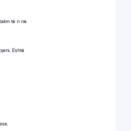
lim të ri në
jeni. Është
ese.