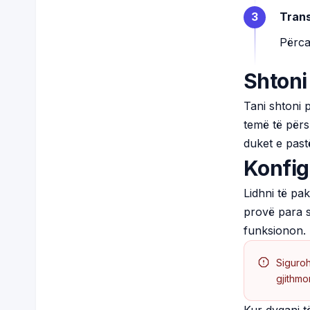
Trans
3
Përcak
Shtoni
Tani shtoni p
temë të për
duket e past
Konfig
Lidhni të pa
provë para s
funksionon.
Siguroh
gjithmo
Kur dyqani të