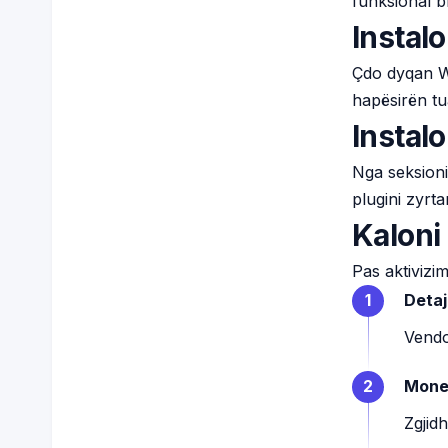
funksional br
Instal
Çdo dyqan Wo
hapësirën tu
Insta
Nga seksioni
plugini zyrt
Kaloni
Pas aktivizi
Detaj
1
Vendo
Mone
2
Zgjid