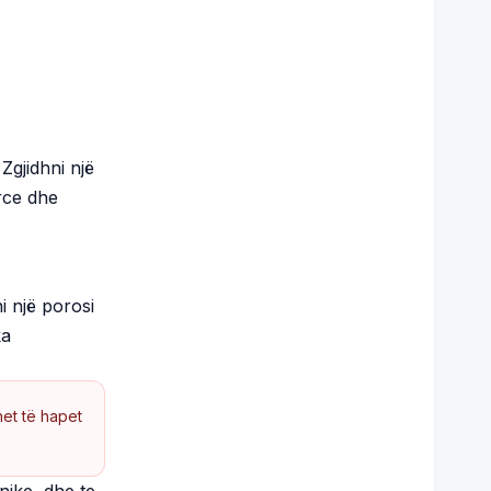
Zgjidhni një
rce dhe
i një porosi
ka
het të hapet
nike, dhe te