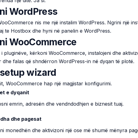
enda një dite. Ja si.
oni WordPress
oCommerce nis me një instalim WordPress. Ngrini një insta
aj te Hostbox dhe hyni në panelin e WordPress.
loni WooCommerce
 i pluginëve, kërkoni WooCommerce, instalojeni dhe aktivizo
ar dhe falas që shndërron WordPress-in në dyqan të plotë.
 setup wizard
mit, WooCommerce hap një magjistar konfigurimi.
et e dyqanit
sni emrin, adresën dhe vendndodhjen e biznesit tuaj.
dha dhe pagesat
hni monedhën dhe aktivizoni një ose më shumë mënyra pag