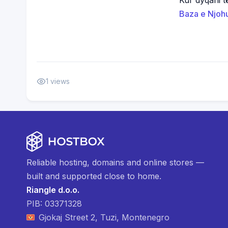
Baza e Njoh
1
views
Reliable hosting, domains and online stores —
built and supported close to home.
Riangle d.o.o.
PIB: 03371328
Gjokaj Street 2, Tuzi, Montenegro