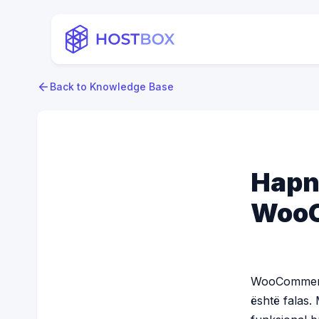
Back to Knowledge Base
Hapni
Woo
WooCommerce
është falas.