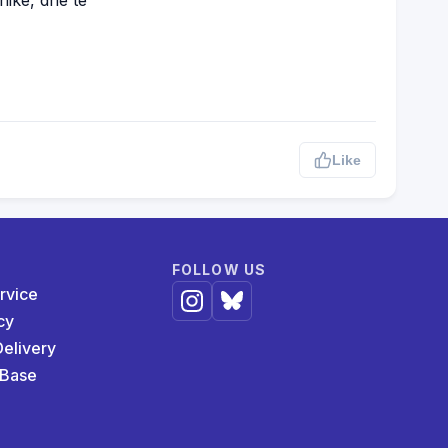
Like
FOLLOW US
rvice
cy
elivery
 Base