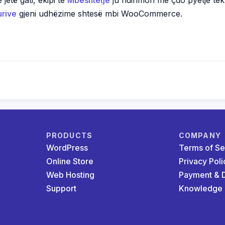
urive
gjeni udhëzime shtesë mbi WooCommerce.
PRODUCTS
COMPANY
WordPress
Terms of Se
Online Store
Privacy Poli
Web Hosting
Payment & D
Support
Knowledge