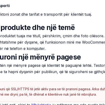
porti
toni zonat dhe tarifat e transportit për klientët tuaj.
 produkte dhe një temë
roduktet tuaja me titull, përshkrim, çmim dhe foto cilësore. 
shtatshme për dyqane, që funksionon mirë me WooComme
ër në telefon e kompjuter.
uroni një mënyrë pagese
ktën një mënyrë pagese që klientët të paguajnë lehtë. Teston
e ta hapni dyqanin për publikun, që të siguroheni se gjithç
uni që SSL/HTTPS të jetë aktiv para se të pranoni pagesa. Arka du
në me dryni; pa të, të dhënat e klientëve nuk janë të mbrojtura.
 jetë gati, ekipi te
Mbështetje
ju ndihmon me çdo pyetje tek