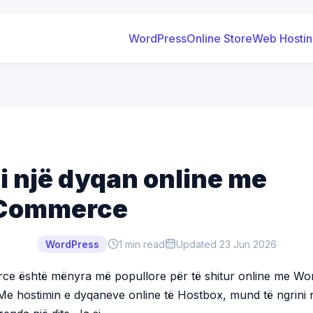
WordPress
Online Store
Web Hosti
 një dyqan online me
Commerce
WordPress
1
min read
Updated
23 Jun 2026
 është mënyra më popullore për të shitur online me Wo
 Me hostimin e dyqaneve online të Hostbox, mund të ngrini 